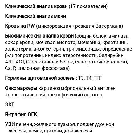
Клинический анализ крови
(17 показателей)
Клинический анализ мочи
Кровь на RW
(микрореакция +реакция Васермана)
Биохимический анализ крови
(общий белок, амилаза,
сахар крови, мочевая кислота, мочевина, креатинин,
холестерин, а-холестерин, триглицериды, определение
β-липопротеины, индекс атерогенности, билирубин,
АЛТ, АСТ, С-реактивный белок, сывороточное железо,
Са, Р, щелочная фосфотаза)
Гормоны щитовидной железы:
Т3, Т4, ТТГ
Онкомаркеры
карциноэмбриональный антиген
+простатический специфический антиген
ЭКГ
R-графия ОГК
УЗИ
печени, желчного пузыря, поджелудочной
железы, почек, щитовидной железы