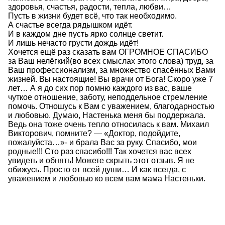
здоровья, счастья, радости, тепла, любви…
Пусть в жизни будет всё, что так необходимо.
А счастье всегда рядышком идёт.
И в каждом дне пусть ярко солнце светит.
И лишь нечасто грусти дождь идёт!
Хочется ещё раз сказать вам ОГРОМНОЕ СПАСИБО
за Ваш нелёгкий(во всех смыслах этого слова) труд, за
Ваш профессионализм, за множество спасённых Вами
жизней. Вы настоящие! Вы врачи от Бога! Скоро уже 7
лет… А я до сих пор помню каждого из вас, ваше
чуткое отношение, заботу, неподдельное стремление
помочь. Отношусь к Вам с уважением, благодарностью
и любовью. Думаю, Настенька меня бы поддержала.
Ведь она тоже очень тепло относилась к вам. Михаил
Викторович, помните? — «Доктор, подойдите,
пожалуйста…»- и брала Вас за руку. Спасибо, мои
родные!!! Сто раз спасибо!!! Так хочется вас всех
увидеть и обнять! Можете скрыть этот отзыв. Я не
обижусь. Просто от всей души… И как всегда, с
уважением и любовью ко всем вам мама Настеньки.